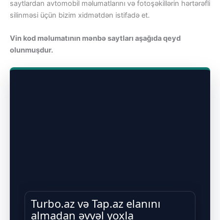
saytlardan avtomobil məlumatlarını və fotoşəkillərin hərtərəfli
silinməsi üçün bizim xidmətdən istifadə et.
Vin kod məlumatının mənbə saytları aşağıda qeyd
olunmuşdur.
Turbo.az və Tap.az elanını
almadan əvvəl yoxla