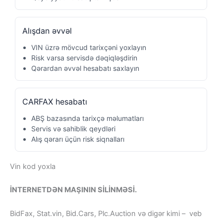
Alışdan əvvəl
VIN üzrə mövcud tarixçəni yoxlayın
Risk varsa servisdə dəqiqləşdirin
Qərardan əvvəl hesabatı saxlayın
CARFAX hesabatı
ABŞ bazasında tarixçə məlumatları
Servis və sahiblik qeydləri
Alış qərarı üçün risk siqnalları
Vin kod yoxla
İNTERNETDƏN MAŞININ SİLİNMƏSİ.
BidFax, Stat.vin, Bid.Cars, Plc.Auction və digər kimi – veb