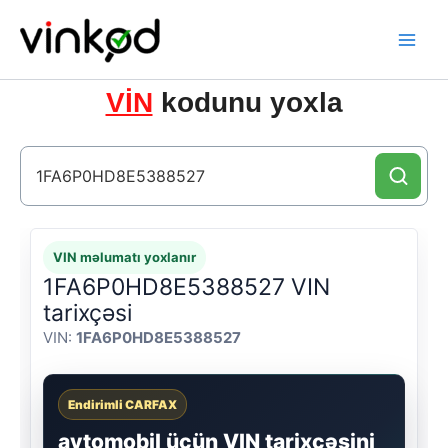
Skip
to
content
VİN
kodunu yoxla
VIN məlumatı yoxlanır
1FA6P0HD8E5388527 VIN
tarixçəsi
VIN:
1FA6P0HD8E5388527
Endirimli CARFAX
avtomobil üçün VIN tarixçəsini