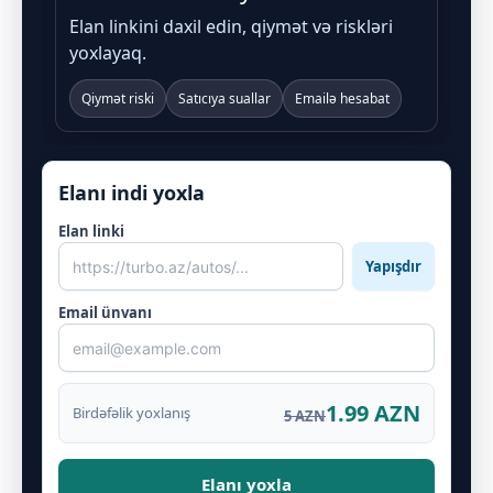
Elan linkini daxil edin, qiymət və riskləri
yoxlayaq.
Qiymət riski
Satıcıya suallar
Emailə hesabat
Elanı indi yoxla
Elan linki
Yapışdır
Email ünvanı
1.99 AZN
Birdəfəlik yoxlanış
5 AZN
Elanı yoxla