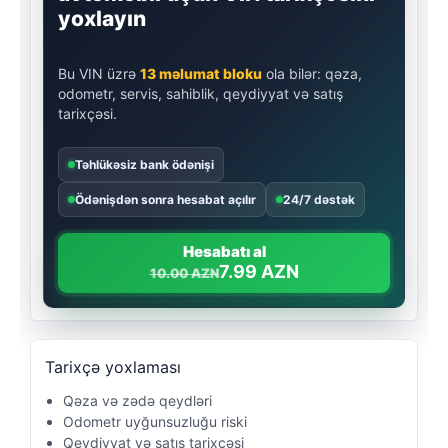
yoxlayın
Bu VIN üzrə
13 məlumat bloku
ola bilər: qəza,
odometr, servis, sahiblik, qeydiyyat və satış
tarixçəsi.
Təhlükəsiz bank ödənişi
Ödənişdən sonra hesabat açılır
24/7 dəstək
Hesabatı al
7.99 AZN
10.00 AZN
Tarixçə yoxlaması
Qəza və zədə qeydləri
Odometr uyğunsuzluğu riski
Qeydiyyat və satış tarixçəsi