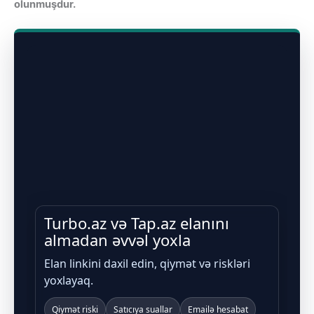
olunmuşdur.
Turbo.az və Tap.az elanını
almadan əvvəl yoxla
Elan linkini daxil edin, qiymət və riskləri
yoxlayaq.
Qiymət riski
Satıcıya suallar
Emailə hesabat