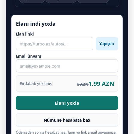
Elanı indi yoxla
Elan linki
Yapışdır
Email ünvanı
1.99 AZN
Birdəfəlik yoxlanış
5 AZN
Elanı yoxla
Nümunə hesabata bax
Ödənişdən sonra hesabat hazırlanır və link email ünvanınıza