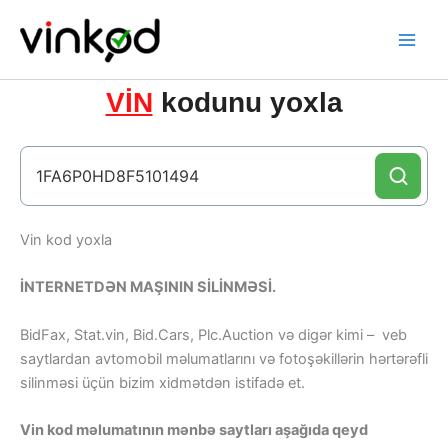
Skip
to
content
VİN
kodunu yoxla
Vin kod yoxla
İNTERNETDƏN MAŞININ SİLİNMƏSİ.
BidFax, Stat.vin, Bid.Cars, Plc.Auction və digər kimi – veb
saytlardan avtomobil məlumatlarını və fotoşəkillərin hərtərəfli
silinməsi üçün bizim xidmətdən istifadə et.
Vin kod məlumatının mənbə saytları aşağıda qeyd