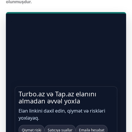
olunmuşdur.
Turbo.az və Tap.az elanını
almadan əvvəl yoxla
Elan linkini daxil edin, qiymət və riskləri
yoxlayaq.
Qiymət riski
Satıcıya suallar
Emailə hesabat