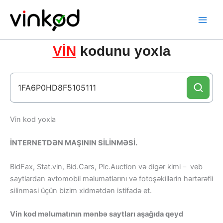
Skip
to
content
VİN
kodunu yoxla
Vin kod yoxla
İNTERNETDƏN MAŞININ SİLİNMƏSİ.
BidFax, Stat.vin, Bid.Cars, Plc.Auction və digər kimi – veb
saytlardan avtomobil məlumatlarını və fotoşəkillərin hərtərəfli
silinməsi üçün bizim xidmətdən istifadə et.
Vin kod məlumatının mənbə saytları aşağıda qeyd