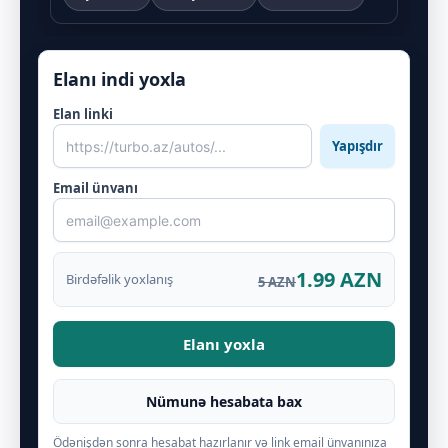
Elanı indi yoxla
Elan linki
Yapışdır
Email ünvanı
1.99 AZN
Birdəfəlik yoxlanış
5 AZN
Elanı yoxla
Nümunə hesabata bax
Ödənişdən sonra hesabat hazırlanır və link email ünvanınıza