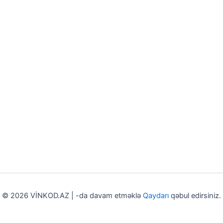
© 2026 VİNKOD.AZ | -da davam etməklə
Qaydarı
qəbul edirsiniz.