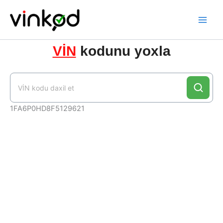
Skip
to
content
VİN
kodunu yoxla
1FA6P0HD8F5129621