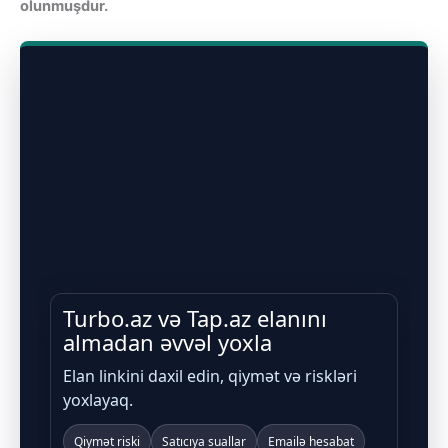
olunmuşdur.
Turbo.az və Tap.az elanını
almadan əvvəl yoxla
Elan linkini daxil edin, qiymət və riskləri
yoxlayaq.
Qiymət riski
Satıcıya suallar
Emailə hesabat