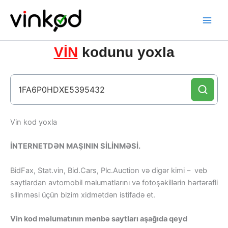
Skip
to
content
VİN
kodunu yoxla
Vin kod yoxla
İNTERNETDƏN MAŞININ SİLİNMƏSİ.
BidFax, Stat.vin, Bid.Cars, Plc.Auction və digər kimi – veb
saytlardan avtomobil məlumatlarını və fotoşəkillərin hərtərəfli
silinməsi üçün bizim xidmətdən istifadə et.
Vin kod məlumatının mənbə saytları aşağıda qeyd