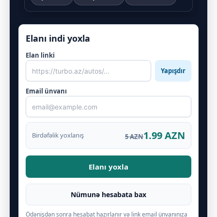
Elanı indi yoxla
Elan linki
Yapışdır
Email ünvanı
1.99 AZN
Birdəfəlik yoxlanış
5 AZN
Elanı yoxla
Nümunə hesabata bax
Ödənişdən sonra hesabat hazırlanır və link email ünvanınıza