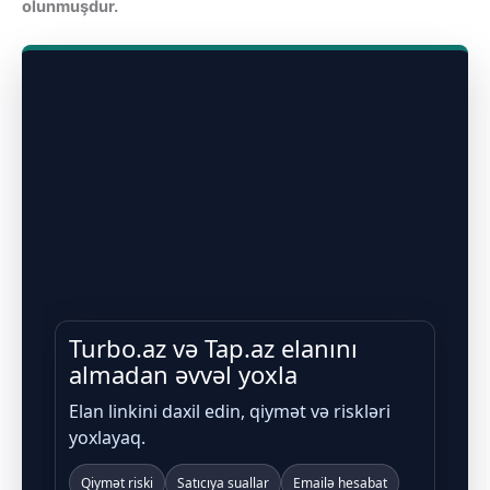
olunmuşdur.
Turbo.az və Tap.az elanını
almadan əvvəl yoxla
Elan linkini daxil edin, qiymət və riskləri
yoxlayaq.
Qiymət riski
Satıcıya suallar
Emailə hesabat