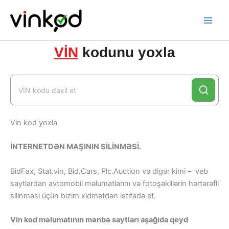
Skip
to
content
VİN
kodunu yoxla
Vin kod yoxla
İNTERNETDƏN MAŞININ SİLİNMƏSİ.
BidFax, Stat.vin, Bid.Cars, Plc.Auction və digər kimi – veb
saytlardan avtomobil məlumatlarını və fotoşəkillərin hərtərəfli
silinməsi üçün bizim xidmətdən istifadə et.
Vin kod məlumatının mənbə saytları aşağıda qeyd