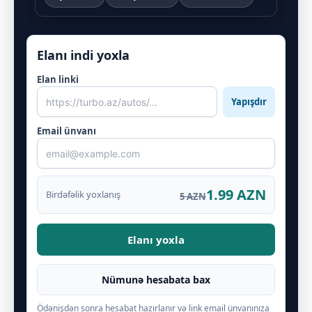
Elanı indi yoxla
Elan linki
Yapışdır
Email ünvanı
1.99 AZN
Birdəfəlik yoxlanış
5 AZN
Elanı yoxla
Nümunə hesabata bax
Ödənişdən sonra hesabat hazırlanır və link email ünvanınıza