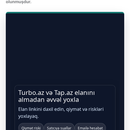
olunmuşdur.
Turbo.az və Tap.az elanını
almadan əvvəl yoxla
Elan linkini daxil edin, qiymət və riskləri
yoxlayaq.
Qiymət riski
Satıcıya suallar
Emailə hesabat