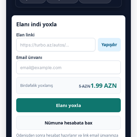
Elanı indi yoxla
Elan linki
Yapışdır
Email ünvanı
1.99 AZN
Birdəfəlik yoxlanış
5 AZN
Elanı yoxla
Nümunə hesabata bax
Ödənişdən sonra hesabat hazırlanır və link email ünvanınıza