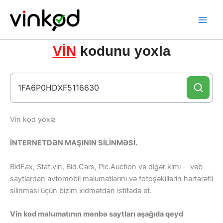
Skip
to
content
VİN
kodunu yoxla
Vin kod yoxla
İNTERNETDƏN MAŞININ SİLİNMƏSİ.
BidFax, Stat.vin, Bid.Cars, Plc.Auction və digər kimi – veb
saytlardan avtomobil məlumatlarını və fotoşəkillərin hərtərəfli
silinməsi üçün bizim xidmətdən istifadə et.
Vin kod məlumatının mənbə saytları aşağıda qeyd