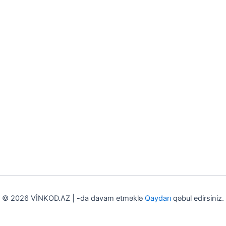
© 2026 VİNKOD.AZ | -da davam etməklə
Qaydarı
qəbul edirsiniz.