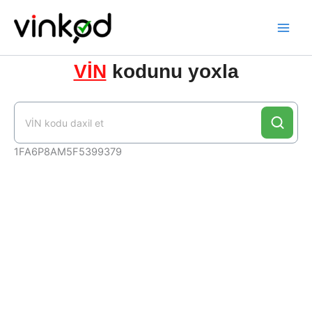
Skip
to
content
VİN
kodunu yoxla
1FA6P8AM5F5399379