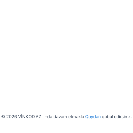
© 2026 VİNKOD.AZ | -da davam etməklə
Qaydarı
qəbul edirsiniz.