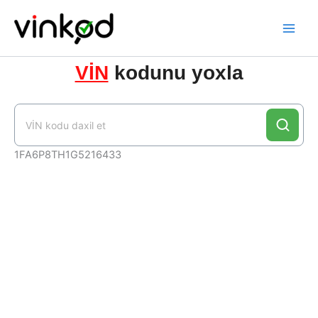
Skip
to
content
VİN
kodunu yoxla
1FA6P8TH1G5216433