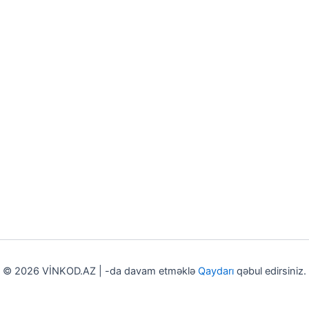
© 2026 VİNKOD.AZ | -da davam etməklə
Qaydarı
qəbul edirsiniz.