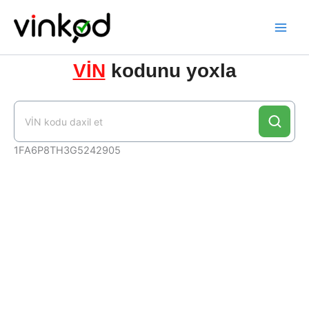
Skip
to
content
VİN
kodunu yoxla
1FA6P8TH3G5242905