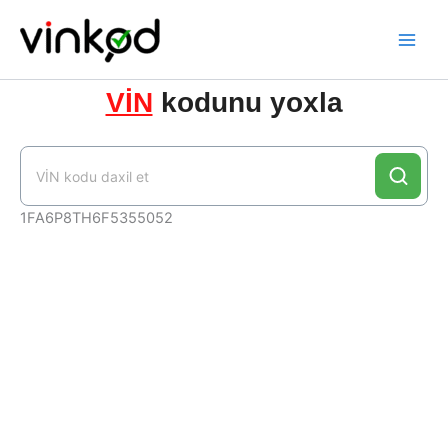
Skip
to
content
VİN
kodunu yoxla
1FA6P8TH6F5355052