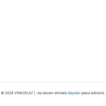
© 2026 VİNKOD.AZ | -da davam etməklə
Qaydarı
qəbul edirsiniz.