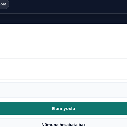
abat
Elanı yoxla
Nümunə hesabata bax