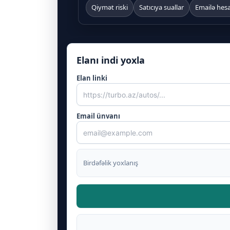
Qiymət riski
Satıcıya suallar
Emailə hes
Elanı indi yoxla
Elan linki
Email ünvanı
Birdəfəlik yoxlanış