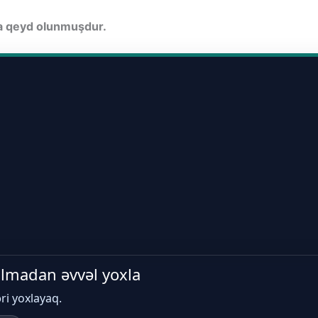
da qeyd olunmuşdur.
 almadan əvvəl yoxla
əri yoxlayaq.