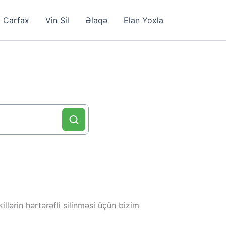
Carfax
Vin Sil
Əlaqə
Elan Yoxla
llərin hərtərəfli silinməsi üçün bizim