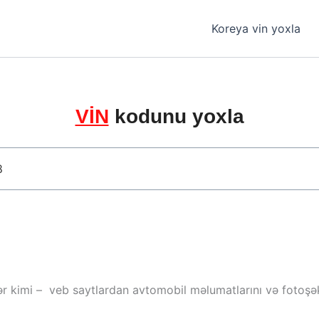
Koreya vin yoxla
VİN
kodunu yoxla
ər kimi – veb saytlardan avtomobil məlumatlarını və fotoşəki