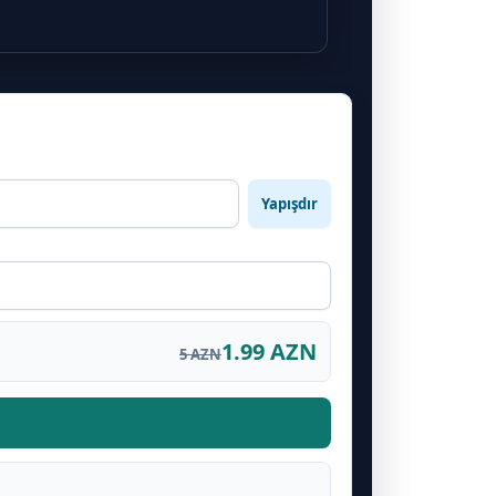
Yapışdır
1.99 AZN
5 AZN