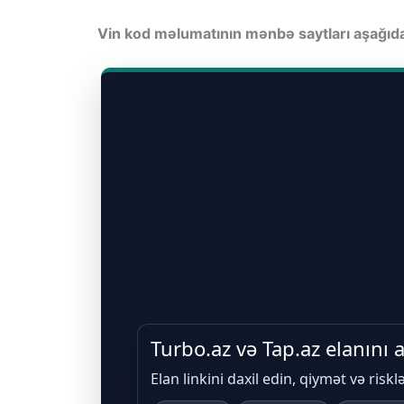
Vin kod məlumatının mənbə saytları aşağı
Turbo.az və Tap.az elanını
Elan linkini daxil edin, qiymət və riskl