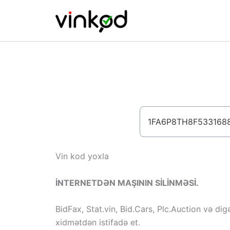
Skip
to
content
Vin kod yoxla
İNTERNETDƏN MAŞININ SİLİNMƏSİ.
BidFax, Stat.vin, Bid.Cars, Plc.Auction və dig
xidmətdən istifadə et.