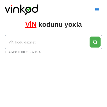
Skip
to
content
VİN
kodunu yoxla
1FA6P8THXF5387194