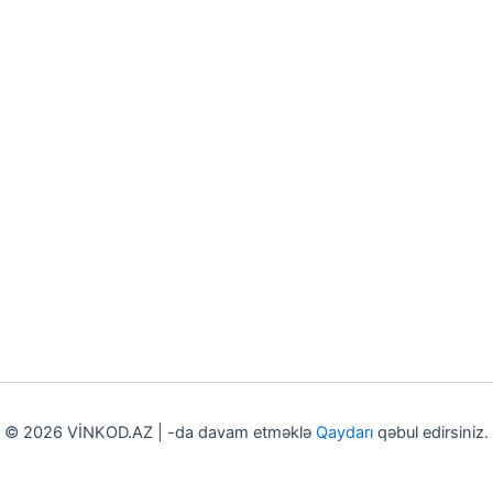
© 2026 VİNKOD.AZ | -da davam etməklə
Qaydarı
qəbul edirsiniz.