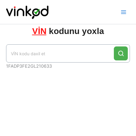
Skip
to
content
VİN
kodunu yoxla
1FADP3FE2GL210633