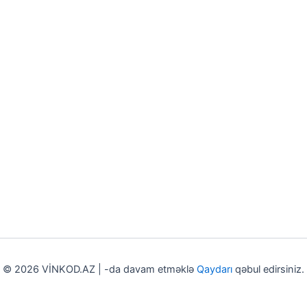
© 2026 VİNKOD.AZ | -da davam etməklə
Qaydarı
qəbul edirsiniz.