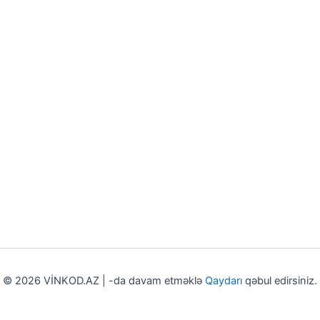
© 2026 VİNKOD.AZ | -da davam etməklə
Qaydarı
qəbul edirsiniz.