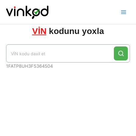
Skip
to
content
VİN
kodunu yoxla
1FATP8UH3F5364504