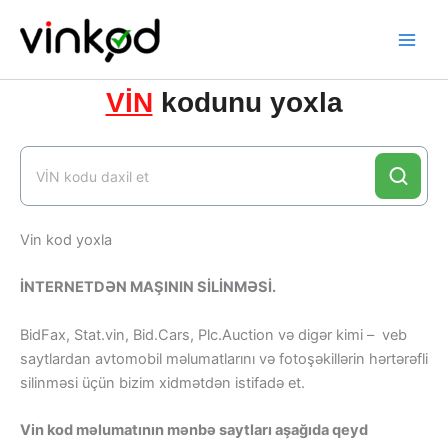
Skip
to
content
VİN
kodunu yoxla
Vin kod yoxla
İNTERNETDƏN MAŞININ SİLİNMƏSİ.
BidFax, Stat.vin, Bid.Cars, Plc.Auction və digər kimi – veb
saytlardan avtomobil məlumatlarını və fotoşəkillərin hərtərəfli
silinməsi üçün bizim xidmətdən istifadə et.
Vin kod məlumatının mənbə saytları aşağıda qeyd