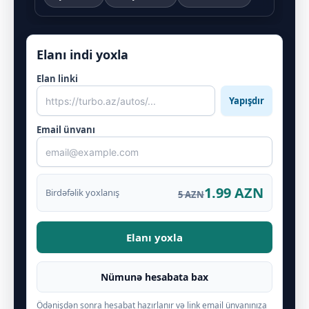
Elanı indi yoxla
Elan linki
Yapışdır
Email ünvanı
1.99 AZN
Birdəfəlik yoxlanış
5 AZN
Elanı yoxla
Nümunə hesabata bax
Ödənişdən sonra hesabat hazırlanır və link email ünvanınıza