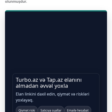
olunmuşdur.
Turbo.az və Tap.az elanını
almadan əvvəl yoxla
Elan linkini daxil edin, qiymət və riskləri
yoxlayaq.
Qiymət riski
Satıcıya suallar
Emailə hesabat