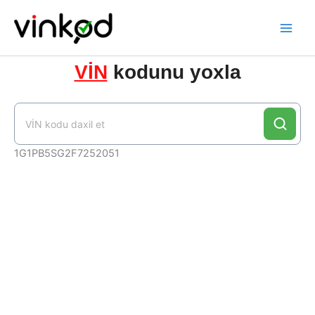
Skip
to
content
VİN
kodunu yoxla
1G1PB5SG2F7252051