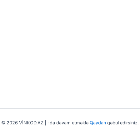
© 2026 VİNKOD.AZ | -da davam etməklə
Qaydarı
qəbul edirsiniz.