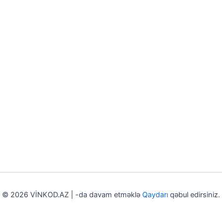
© 2026 VİNKOD.AZ | -da davam etməklə
Qaydarı
qəbul edirsiniz.