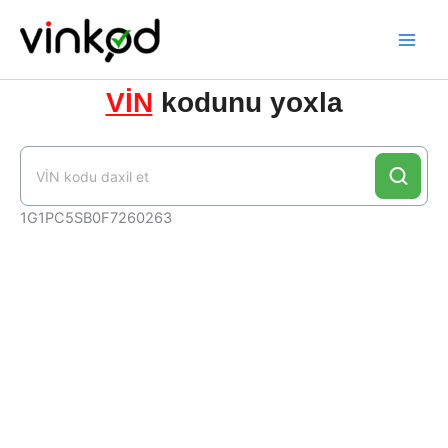
Skip
to
content
VİN
kodunu yoxla
1G1PC5SB0F7260263