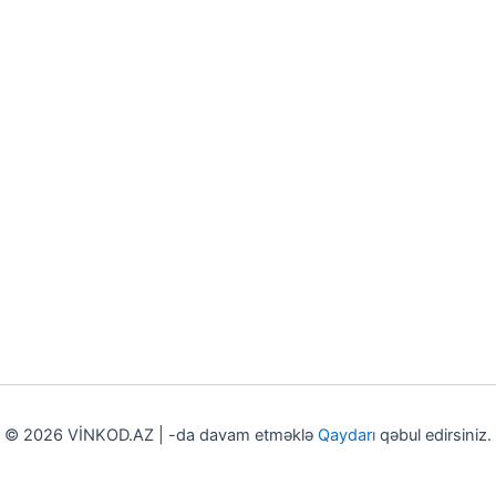
© 2026 VİNKOD.AZ | -da davam etməklə
Qaydarı
qəbul edirsiniz.