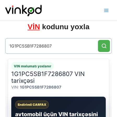
Skip
to
content
VİN
kodunu yoxla
VIN məlumatı yoxlanır
1G1PC5SB1F7286807 VIN
tarixçəsi
VIN:
1G1PC5SB1F7286807
Endirimli CARFAX
avtomobil üçün VIN tarixçəsini