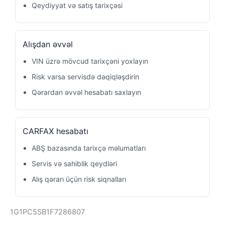
Qeydiyyat və satış tarixçəsi
Alışdan əvvəl
VIN üzrə mövcud tarixçəni yoxlayın
Risk varsa servisdə dəqiqləşdirin
Qərardan əvvəl hesabatı saxlayın
CARFAX hesabatı
ABŞ bazasında tarixçə məlumatları
Servis və sahiblik qeydləri
Alış qərarı üçün risk siqnalları
1G1PC5SB1F7286807