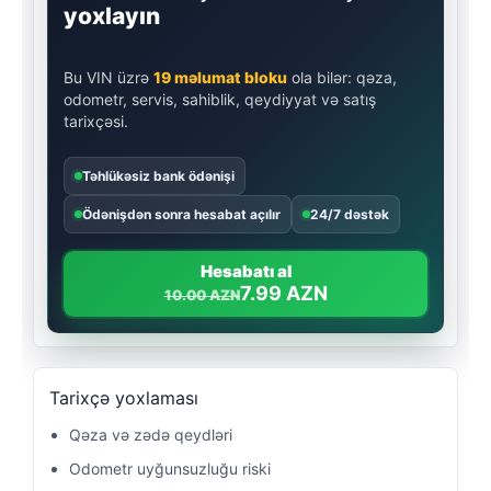
yoxlayın
Bu VIN üzrə
19 məlumat bloku
ola bilər: qəza,
odometr, servis, sahiblik, qeydiyyat və satış
tarixçəsi.
Təhlükəsiz bank ödənişi
Ödənişdən sonra hesabat açılır
24/7 dəstək
Hesabatı al
7.99 AZN
10.00 AZN
Tarixçə yoxlaması
Qəza və zədə qeydləri
Odometr uyğunsuzluğu riski