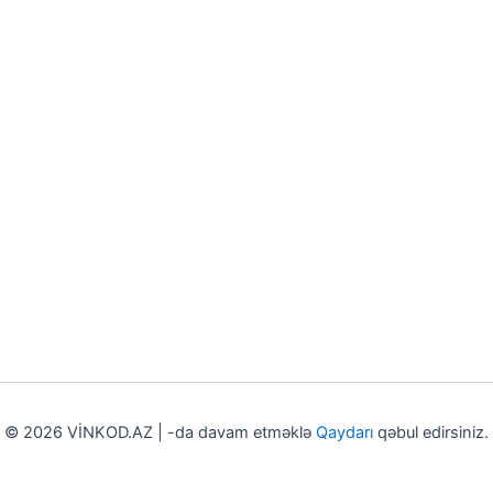
© 2026 VİNKOD.AZ | -da davam etməklə
Qaydarı
qəbul edirsiniz.