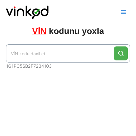
Skip
to
content
VİN
kodunu yoxla
1G1PC5SB2F7234103