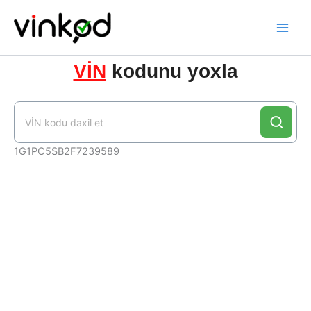
Skip
to
content
VİN
kodunu yoxla
1G1PC5SB2F7239589