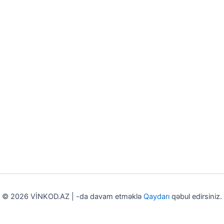
© 2026 VİNKOD.AZ | -da davam etməklə
Qaydarı
qəbul edirsiniz.