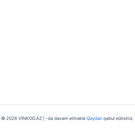
© 2026 VİNKOD.AZ | -da davam etməklə
Qaydarı
qəbul edirsiniz.