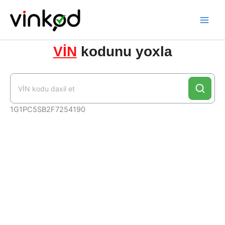
Skip
to
content
VİN
kodunu yoxla
1G1PC5SB2F7254190