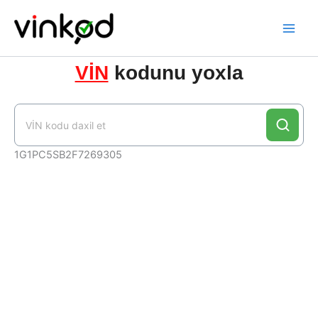
Skip
to
content
VİN
kodunu yoxla
1G1PC5SB2F7269305