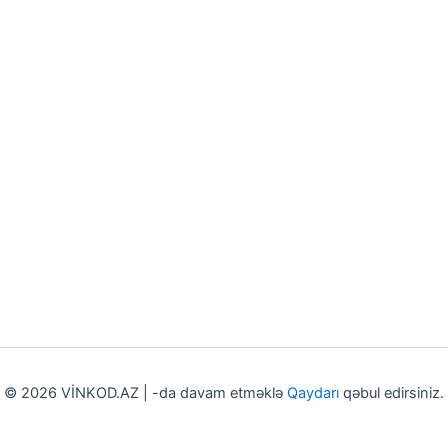
© 2026 VİNKOD.AZ | -da davam etməklə
Qaydarı
qəbul edirsiniz.