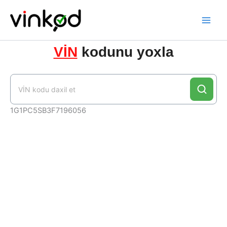
Skip
to
content
VİN
kodunu yoxla
1G1PC5SB3F7196056