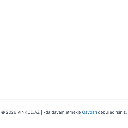
© 2026 VİNKOD.AZ | -da davam etməklə
Qaydarı
qəbul edirsiniz.