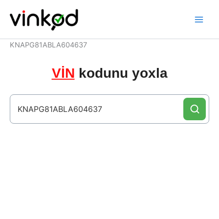
Skip
to
content
KNAPG81ABLA604637
VİN
kodunu yoxla