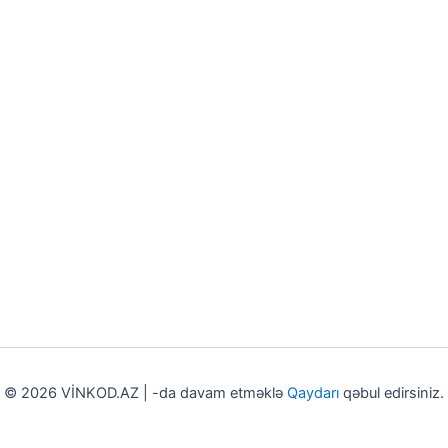
© 2026 VİNKOD.AZ | -da davam etməklə
Qaydarı
qəbul edirsiniz.