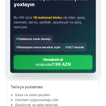
yoxlayın
Bu VIN üzrə
18 məlumat bloku
ola bilər: qəza,
odometr, servis, sahiblik, qeydiyyat və satış
tarixçəsi.
Təhlükəsiz bank ödənişi
Ödənişdən sonra hesabat açılır
24/7 dəstək
Hesabatı al
7.99 AZN
10.00 AZN
Tarixçə yoxlaması
Qəza və zədə qeydləri
Odometr uyğunsuzluğu riski
Qeydiyyat və satış tarixçəsi