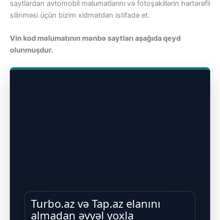
saytlardan avtomobil məlumatlarını və fotoşəkillərin hərtərəfli
silinməsi üçün bizim xidmətdən istifadə et.
Vin kod məlumatının mənbə saytları aşağıda qeyd
olunmuşdur.
Turbo.az və Tap.az elanını
almadan əvvəl yoxla