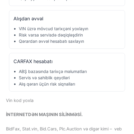
Alışdan əvvəl
VIN üzrə mövcud tarixçəni yoxlayın
Risk varsa servisdə dəqiqləşdirin
Qərardan əvvəl hesabatı saxlayın
CARFAX hesabatı
ABŞ bazasında tarixçə məlumatları
Servis və sahiblik qeydləri
Alış qərarı üçün risk siqnalları
Vin kod yoxla
İNTERNETDƏN MAŞININ SİLİNMƏSİ.
BidFax, Stat.vin, Bid.Cars, Plc.Auction və digər kimi – veb