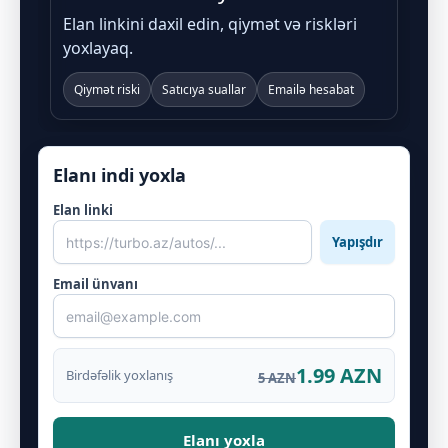
Elan linkini daxil edin, qiymət və riskləri
yoxlayaq.
Qiymət riski
Satıcıya suallar
Emailə hesabat
Elanı indi yoxla
Elan linki
Yapışdır
Email ünvanı
1.99 AZN
Birdəfəlik yoxlanış
5 AZN
Elanı yoxla