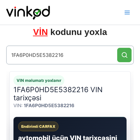
Skip
to
content
VİN
kodunu yoxla
VIN məlumatı yoxlanır
1FA6P0HD5E5382216 VIN
tarixçəsi
VIN:
1FA6P0HD5E5382216
Endirimli CARFAX
avtomobil üçün VIN tarixçəsini