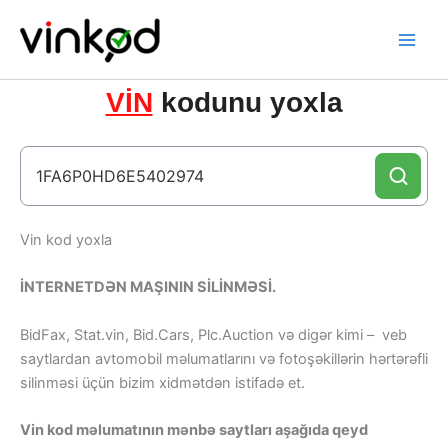
Skip
to
content
VİN
kodunu yoxla
Vin kod yoxla
İNTERNETDƏN MAŞININ SİLİNMƏSİ.
BidFax, Stat.vin, Bid.Cars, Plc.Auction və digər kimi – veb
saytlardan avtomobil məlumatlarını və fotoşəkillərin hərtərəfli
silinməsi üçün bizim xidmətdən istifadə et.
Vin kod məlumatının mənbə saytları aşağıda qeyd