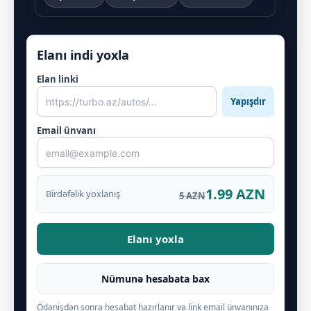
Elanı indi yoxla
Elan linki
Yapışdır
Email ünvanı
1.99 AZN
Birdəfəlik yoxlanış
5 AZN
Elanı yoxla
Nümunə hesabata bax
Ödənişdən sonra hesabat hazırlanır və link email ünvanınıza