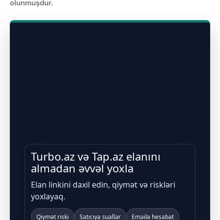
olunmuşdur.
Turbo.az və Tap.az elanını
almadan əvvəl yoxla
Elan linkini daxil edin, qiymət və riskləri
yoxlayaq.
Qiymət riski
Satıcıya suallar
Emailə hesabat